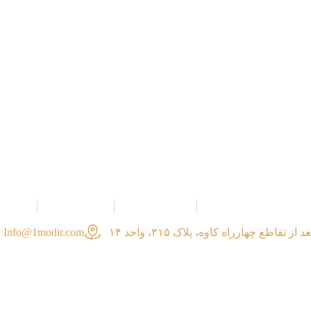
Gallery
Our team
Interviews
Manager's speec
تقاطع چهارراه کاوه، پلاک ۳۱۵، واحد ۱۴
Info@1modir.com
All rights to this website belong to the site administrator.