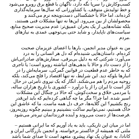
کسب‌وکارش را سرپا نگه دارد، ناگهان با قطع برق روبرو می‌شود
و خط تولیدش متوقف. یا کشاورزانی که سال‌ها سرمایه‌گذاری
کرده‌اند، اما حالا با خشکسالی دست‌وپنجه نرم می‌کنند و
محصولشان از بین می‌رود. این‌ها نه تنها مشکلات فنی هستند،
بلکه نشانه‌هایی از یک بحران عمیق‌تر: عدم مدیریت صحیح منابع،
سیاست‌های ناپایدار، و شاید حتی بی‌توجهی عمدی به نیازهای
مردم.
من به عنوان مدیر انجمن، بارها با اعضای عزیزمان صحبت
کرده‌ام. داستان‌هایی شنیده‌ام که دل هر انسانی را به درد
می‌آورد: شرکتی که به دلیل بی‌برقی، سفارش‌های صادراتی‌اش
را از دست داد و حالا با بدهی‌های انباشته روبرو است؛ یا تاجری
که به خاطر عدم قطعیت در قوانین گمرکی، سرمایه‌اش را در
انبارها بلوکه دید. این شرایط، نه تنها اقتصاد را فلج می‌کند، بلکه
روحیه مردم را هم می‌شکند. انگار که یک نیروی نامرئی در حال
کار است تا ایران را از پا درآورد – کشوری با تاریخ هزاران ساله،
با مردمی خلاق و سخت‌کوش، که حالا در چنگال این مشکلات
اسیر شده. اما چرا؟ مگر ما چه گناهی کرده‌ایم که باید این‌قدر
رنج بکشیم؟ این گلایه‌ها، حرف دل همه ماست. ما که عاشق این
خاک هستیم، نمی‌توانیم ساکت بنشینیم و ببینیم چگونه روزبه‌روز،
فرصت‌ها از دست می‌روند و آینده فرزندانمان تیره‌تر می‌شود.
اما در میان این تاریکی، باید به یاد آوریم که ما ایرانی هستیم –
ملتی که همیشه از خاکستر برخواسته. و انجمن بازرگانی ایران و
کانادا، به عنوان یک نهاد پیشرو، متعهد است تا صدای شما باشد