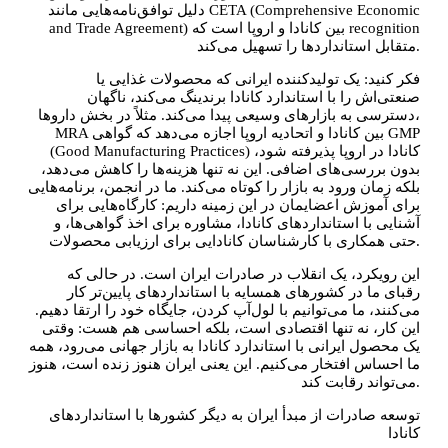
دلیل توافق‌نامه‌هایی مانند CETA (Comprehensive Economic
and Trade Agreement) بین کانادا و اروپا است که recognition
متقابل استانداردها را تسهیل می‌کند.
فکر کنید: یک تولیدکننده ایرانی که محصولات غذایی یا
صنعتی‌اش را با استاندارد کانادا برندینگ می‌کند، ناگهان
دسترسی به بازارهای وسیعی پیدا می‌کند. مثلاً در بخش داروها،
MRA بین کانادا و اتحادیه اروپا اجازه می‌دهد که گواهی GMP
(Good Manufacturing Practices) کانادا در اروپا پذیرفته شود،
بدون بررسی‌های اضافی. این نه تنها هزینه‌ها را کاهش می‌دهد،
بلکه زمان ورود به بازار را کوتاه می‌کند. ما در انجمن، برنامه‌هایی
برای آموزش اعضایمان در این زمینه داریم: کارگاه‌هایی برای
آشنایی با استانداردهای کانادا، مشاوره برای اخذ گواهی‌ها، و
حتی همکاری با کارشناسان کانادایی برای ارزیابی محصولات.
این رویکرد، یک انقلاب در صادرات ایران است. در حالی که
رقبای ما در کشورهای همسایه با استانداردهای پایین‌تر کار
می‌کنند، ما می‌توانیم با لول‌آپ کردن، جایگاه خود را ارتقا دهیم.
این کار، نه تنها اقتصادی است، بلکه احساسی هم هست: وقتی
یک محصول ایرانی با استاندارد کانادا به بازار جهانی می‌رود، همه
ما احساس افتخار می‌کنیم. این یعنی ایران هنوز زنده است، هنوز
می‌تواند رقابت کند.
توسعه صادرات از مبدأ ایران به دیگر کشورها با استانداردهای
کانادا