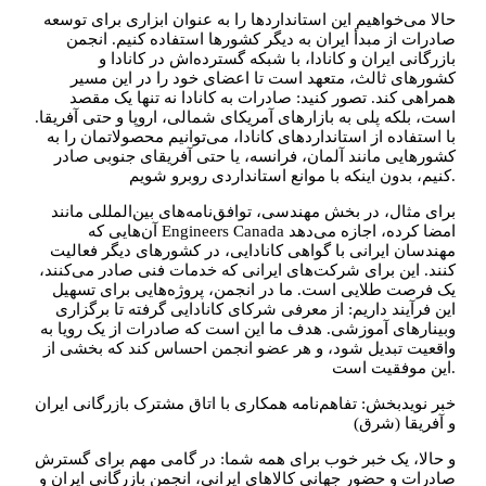
حالا می‌خواهیم این استانداردها را به عنوان ابزاری برای توسعه
صادرات از مبدأ ایران به دیگر کشورها استفاده کنیم. انجمن
بازرگانی ایران و کانادا، با شبکه گسترده‌اش در کانادا و
کشورهای ثالث، متعهد است تا اعضای خود را در این مسیر
همراهی کند. تصور کنید: صادرات به کانادا نه تنها یک مقصد
است، بلکه پلی به بازارهای آمریکای شمالی، اروپا و حتی آفریقا.
با استفاده از استانداردهای کانادا، می‌توانیم محصولاتمان را به
کشورهایی مانند آلمان، فرانسه، یا حتی آفریقای جنوبی صادر
کنیم، بدون اینکه با موانع استانداردی روبرو شویم.
برای مثال، در بخش مهندسی، توافق‌نامه‌های بین‌المللی مانند
آن‌هایی که Engineers Canada امضا کرده، اجازه می‌دهد
مهندسان ایرانی با گواهی کانادایی، در کشورهای دیگر فعالیت
کنند. این برای شرکت‌های ایرانی که خدمات فنی صادر می‌کنند،
یک فرصت طلایی است. ما در انجمن، پروژه‌هایی برای تسهیل
این فرآیند داریم: از معرفی شرکای کانادایی گرفته تا برگزاری
وبینارهای آموزشی. هدف ما این است که صادرات از یک رویا به
واقعیت تبدیل شود، و هر عضو انجمن احساس کند که بخشی از
این موفقیت است.
خبر نویدبخش: تفاهم‌نامه همکاری با اتاق مشترک بازرگانی ایران
و آفریقا (شرق)
و حالا، یک خبر خوب برای همه شما: در گامی مهم برای گسترش
صادرات و حضور جهانی کالاهای ایرانی، انجمن بازرگانی ایران و