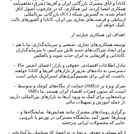
کانادا و اتاق مشترک بازرگانی ایران و آفریقا (شرق) تفاهم‌نامه
همکاری امضا کردند. این همکاری، که در چارچوب اصول اتاق
بازرگانی بین‌المللی (ICC) انجام شده، به گسترش شبکه
ارتباطی و فرصت‌های تجاری بین ایران، کانادا و کشورهای ثالث
کمک خواهد کرد.
اهداف این همکاری عبارتند از:
– توسعه همکاری‌های تجاری، صنعتی و سرمایه‌گذاری: ما با هم
برای ایجاد شراکت‌های جدید تلاش می‌کنیم، تا سرمایه‌گذاران
کانادایی و آفریقایی به ایران جذب شوند و بالعکس.
– تبادل اطلاعات اقتصادی، حقوقی و بازار: اعضای انجمن حالا
دسترسی به داده‌های به‌روز از بازارهای آفریقا و کانادا خواهند
داشت، که این برای تصمیم‌گیری‌های استراتژیک حیاتی است.
– حمایت از بنگاه‌های کوچک و متوسط (SMEs): تمرکز ویژه بر
SMEs است، که ستون فقرات اقتصاد ایران هستند. ما
برنامه‌هایی برای کمک به ورود آن‌ها به بازارهای بین‌المللی داریم،
از جمله آموزش و تسهیلات مالی.
– برگزاری رویدادهای مشترک مانند همایش‌ها، نمایشگاه‌ها و
وبینارها: تصور کنید نمایشگاه مشترکی در تورنتو یا نایروبی،
جایی که محصولات ایرانی بدرخشد.
– ارائه مشاوره حقوقی و تجاری به اعضا: کارشناسان ما آماده‌اند