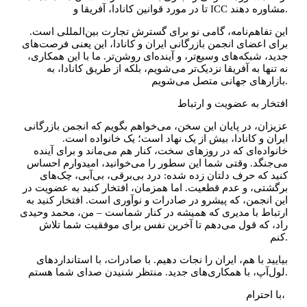
تا در مورد قوانین کانادا، آفریقا و ICC مشاوره دهند.
این تفاهم‌نامه، گامی نو برای گسترش تجارت بین‌المللی است.
برای اعضای انجمن بازرگانی ایران و کانادا، این یعنی فرصت‌های
جدید، شبکه‌های وسیع‌تر، و آینده‌ای روشن‌تر. ما با این همکاری،
نه تنها به آفریقا نزدیک‌تر می‌شویم، بلکه از طریق کانادا، به
بازارهای جهانی متصل می‌شویم.
افتخار به عضویت و ارتباط
عزیزان، در پایان این سخن، می‌خواهم بگویم که انجمن بازرگانی
ایران و کانادا، بیش از یک نهاد است؛ یک خانواده است.
خانواده‌ای که در روزهای سخت، کنار هم می‌ماند و برای آینده
می‌جنگد. وقتی شما این سطور را می‌خوانید، امیدوارم احساس
کنید که حرف دلتان زده شده: درد بی‌برقی، بی‌آبی، چک‌های
برگشتی، و عدم قطعیت. اما همزمان، افتخار کنید به عضویت در
این انجمن، که پیشرو در صادرات و نوآوری است. افتخار کنید به
ارتباط با مدیری که همیشه در کنار شماست – من، محمد وحیدی
راد، که قول می‌دهم تا آخرین نفس برای موفقیت شما تلاش
کنم.
بیایید با هم، ایران را نجات دهیم. با صادرات، با استانداردهای
لول‌آپ، با همکاری‌های جدید. منتظر شنیدن صدای شما هستم.
با احترام،