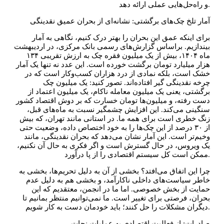
و راه‌حل‌هایی عملی ارائه دهد.
آمار تلخ چک‌های برگشتی: نشانه‌ای از بحران عمیق نقدینگی
برای اینکه عمق این بحران را بهتر درک کنیم، نگاهی به آمار
بیندازیم. براساس گزارش‌های رسمی بانک مرکزی، در اردیبهشت
ماه ۱۴۰۴، بیش از یک میلیون فقره چک به ارزش تقریبی ۱۳۴
هزار میلیارد تومان برگشت خورده است. این عدد نه تنها یک آمار
خشک است، بلکه نمادی از درد هزاران کسب‌وکار است که در
چرخه نقدینگی گیر افتاده‌اند. تصور کنید: یک میلیون چک
برگشتی، یعنی یک میلیون معامله ناکام، یک میلیون اعتماد از
دست رفته، و میلیون‌ها تومان خسارت که بر دوش اقتصاد کشور
سنگینی می‌کند. این افزایش چشمگیر نسبت به ماه‌های قبل،
زنگ خطری است برای همه ما. در استانی مانند تهران، که بیش
از ۳۰ درصد از این چک‌ها را به خود اختصاص داده، وضعیت حتی
وخیم‌تر است. این آمار نشان می‌دهد که بحران نقدینگی، مانند
یک ویروس، در حال گسترش است و اگر فکری به حال آن نکنیم،
ممکن است کل سیستم اقتصادی را از پا درآورد.
چرا این اتفاق می‌افتد؟ بخشی از آن به دلیل تحریم‌ها، بخشی به
خاطر سیاست‌های داخلی ناکارآمد، و بخشی هم به دلیل عدم
حمایت از بخش خصوصی. اما ما در انجمن، معتقدیم که این
بحران، فرصتی برای تغییر است. ما نمی‌توانیم منتظر بمانیم تا
دیگران مشکلات را حل کنند؛ باید خودمان دست به کار شویم.
صادرات: از فعالیت اقتصادی به عملیات نجات