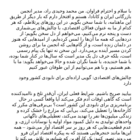
با سلام و احترام فراوان. من محمد وحیدی راد، مدیر انجمن
بازرگانی ایران و کانادا، هستم و افتخار دارم که بار دیگر از طریق
این ماهنامه، با شما سخن بگویم. در این روزهای پرتلاطم، که هر
کدام از ما به عنوان فعالان اقتصادی، با چالش‌های بی‌شماری
دست و پنجه نرم می‌کنیم، می‌خواهم از دل سخن بگویم؛ از
دردهایی که همه ما آن‌ها را لمس کرده‌ایم، از امیدهایی که هنوز
در دلمان زنده است، و از گام‌هایی که انجمن ما برای روشن
کردن مسیر آینده برمی‌دارد. این سخن نه تنها یک پیام رسمی
است، بلکه حرف دل یک مدیر است که سال‌ها در کنار شما بوده،
با شما خندیده، با شما نگران شده و حالا می‌خواهد بگوید: ما با
هم هستیم، و با هم می‌توانیم از این طوفان عبور کنیم.
چالش‌های اقتصادی: گویی اراده‌ای برای نابودی کشور وجود
دارد
بیایید صریح باشیم. شرایط فعلی ایران، آن‌قدر تلخ و ناامیدکننده
است که گاهی اوقات آدم فکر می‌کند آیا واقعاً کسی در حال
برنامه‌ریزی برای نابودی این کشور است؟ بی‌برقی‌های مکرر که
کارخانه‌ها را تعطیل می‌کند، بی‌آبی که مزارع را خشک کرده و
زندگی میلیون‌ها نفر را تهدید می‌کند، تعطیلی‌های ناگهانی
واحدهای تولیدی به دلیل کمبود مواد اولیه یا نوسانات ارزی، و
عدم قطعیت‌هایی که هر روز بر سر اقتصاد آوار می‌شود – همه
این‌ها مانند خنجرهایی هستند که به پیکره اقتصاد ایران فرو
می‌روند. تصور کنید: یک کارآفرین که شبانه‌روز تلاش می‌کند تا