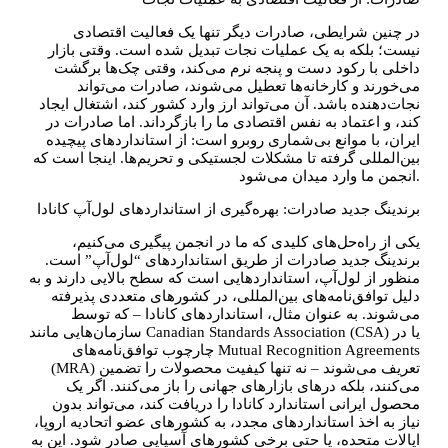
در چنین شرایطی، صادرات دیگر تنها یک فعالیت اقتصادی
نیست؛ بلکه به یک عملیات نجات تبدیل شده است. وقتی بازار
داخلی با رکود دست و پنجه نرم می‌کند، وقتی چک‌ها برگشت
می‌خورند و کارخانه‌ها تعطیل می‌شوند، صادرات می‌تواند
نجات‌دهنده باشد. آن می‌تواند ارز وارد کشور کند، اشتغال ایجاد
کند، و اعتماد به نفس اقتصادی ما را بازگرداند. اما صادرات در
ایران، با موانع بی‌شماری روبرو است: از استانداردهای پیچیده
بین‌المللی گرفته تا مشکلات لجستیکی و تحریم‌ها. اینجا است که
انجمن ما وارد میدان می‌شود.
برندینگ جدید صادرات: بهره‌گیری از استانداردهای لول‌آپ کانادا
یکی از راه‌حل‌های کلیدی که ما در انجمن پیگیری می‌کنیم،
برندینگ جدید صادرات از طریق استانداردهای “لول‌آپ” است.
منظور از لول‌آپ، استانداردهایی است که سطح بالایی دارند و به
دلیل توافق‌نامه‌های بین‌المللی، در کشورهای متعددی پذیرفته
می‌شوند. به عنوان مثال، استانداردهای کانادا – که توسط
سازمان‌هایی مانند Canadian Standards Association (CSA) یا در
چارچوب توافق‌نامه‌های Mutual Recognition Agreements
(MRA) تعریف می‌شوند – نه تنها کیفیت محصولات را تضمین
می‌کنند، بلکه درهای بازارهای جهانی را باز می‌کنند. اگر یک
محصول ایرانی استاندارد کانادا را دریافت کند، می‌تواند بدون
نیاز به اخذ استانداردهای مجدد، به کشورهای عضو اتحادیه اروپا،
ایالات متحده، یا حتی برخی کشورهای آسیایی صادر شود. این به